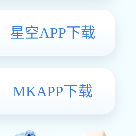
星空APP下载
MKAPP下载