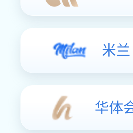
米兰
华体会