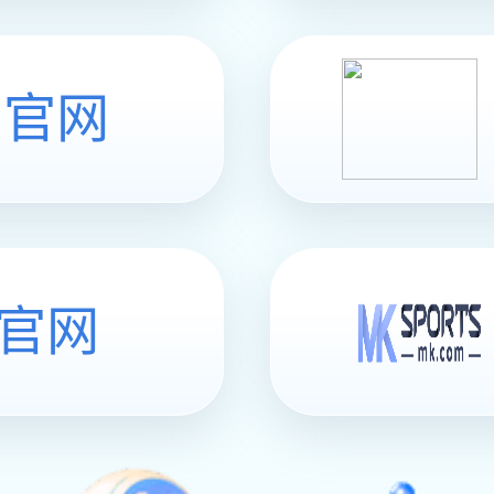
 官网
 官网