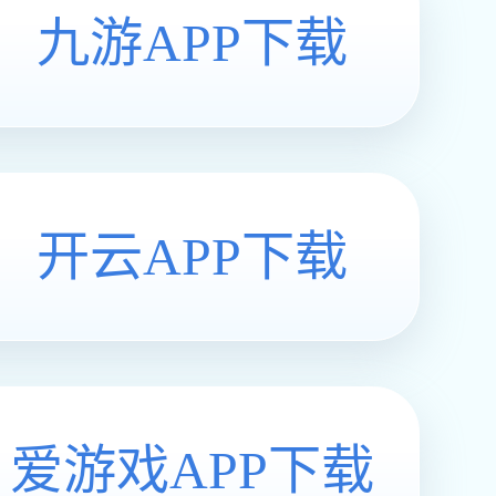
九游APP下载
开云APP下载
爱游戏APP下载