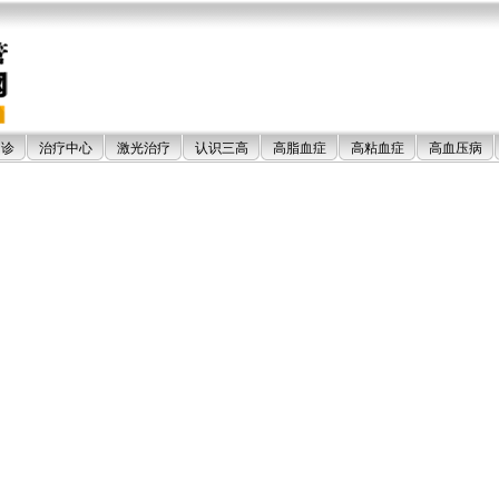
门诊
治疗中心
激光治疗
认识三高
高脂血症
高粘血症
高血压病