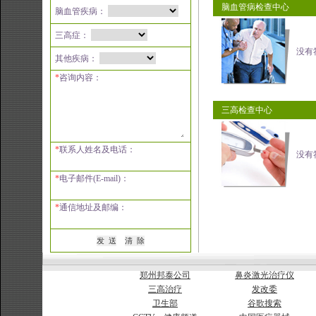
脑血管病检查中心
脑血管疾病：
三高症：
没有
其他疾病：
*
咨询内容：
三高检查中心
*
联系人姓名及电话：
没有
*
电子邮件(E-mail)：
*
通信地址及邮编：
郑州邦泰公司
鼻炎激光治疗仪
三高治疗
发改委
卫生部
谷歌搜索