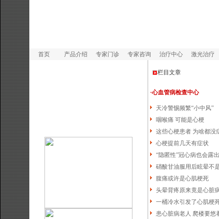
首页
产品介绍
专家门诊
专家咨询
治疗中心
激光治疗
栏目文章
·心血管病检查中心
天冷警惕频繁“小中风”
咽喉痛 可能是心梗
这些心梗患者 为啥都没
心梗提前几天有症状
“隐匿性”冠心病也会露
硝酸甘油服用后眩晕不
腹痛或许是心肌梗死
头晕背疼原来竟是心脏
一桶冷水引发了心肌梗
患心脏病老人 爬楼要悠