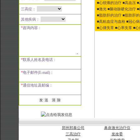
■心绞痛的治疗
■高血压
三高症：
■激光
■脑动脉硬化治疗
■脂肪肝的治疗
■脂肪肝
其他疾病：
■高粘血症与血栓
■冠心
*
咨询内容：
■心律失常
■心率失常
■
*
联系人姓名及电话：
*
电子邮件(E-mail)：
*
通信地址及邮编：
郑州邦泰公司
鼻炎激光治疗仪
三高治疗
发改委