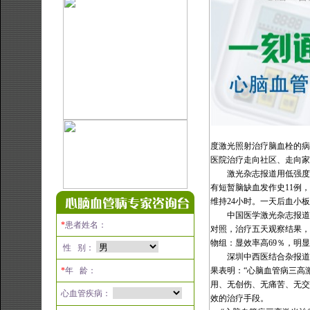
度激光照射治疗脑血栓的病
医院治疗走向社区、走向家
激光杂志报道用低强度
有短暂脑缺血发作史
11
例，
维持
24
小时。一天后血小板
中国医学激光杂志报道
*
患者姓名：
对照，治疗五天观察结果，
物组：显效率高
69
％，明显
性 别：
深圳中西医结合杂报道
*
年 龄：
果表明：
“
心脑血管病三高
用、无创伤、无痛苦、无交
心血管疾病：
效的治疗手段
。