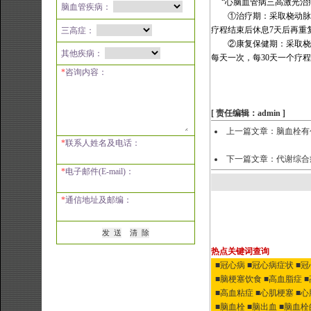
“
心脑血管病三高激光治
脑血管疾病：
①治疗期：采取桡动脉
疗程结束后休息
7
天后再重
三高症：
②康复保健期：采取桡
其他疾病：
每天一次，每
30
天一个疗程
*
咨询内容：
[ 责任编辑：admin ]
上一篇文章：
脑血栓有
*
联系人姓名及电话：
下一篇文章：
代谢综合
*
电子邮件(E-mail)：
*
通信地址及邮编：
热点关键词查询
■冠心病
■冠心病症状
■
■脑梗塞饮食
■高血脂症
■高血粘症
■心肌梗塞
■
■脑血栓
■脑出血
■脑血栓