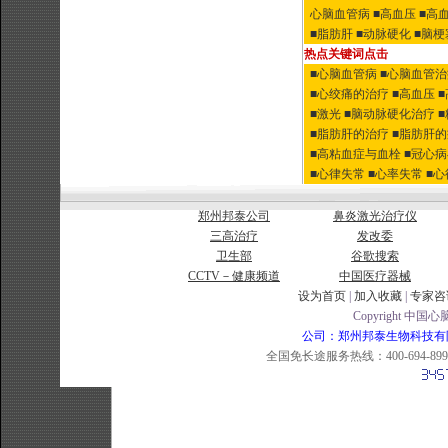
心脑血管病
■高血压
■高
■脂肪肝
■动脉硬化
■脑梗
热点关键词点击
■心脑血管病
■心脑血管
■心绞痛的治疗
■高血压
■激光
■脑动脉硬化治疗
■脂肪肝的治疗
■脂肪肝
■高粘血症与血栓
■冠心
■心律失常
■心率失常
■
郑州邦泰公司
鼻炎激光治疗仪
三高治疗
发改委
卫生部
谷歌搜索
CCTV－健康频道
中国医疗器械
设为首页
|
加入收藏
|
专家咨
Copyright 中国心脑
公司：郑州邦泰生物科技有限公司 
全国免长途服务热线：400-694-8998 