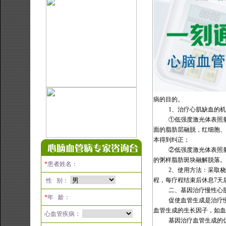
病的目的。
1
、治疗心肌缺血的机
①低强度激光体表照
面的脂肪层融脱，红细胞、
本得到纠正；
②低强度激光体表照
的粥样脂肪斑块融解脱落。
*
患者姓名：
2
、使用方法：采取桡
程，每疗程结束后休息
7
天
性 别：
二、基因治疗慢性心
*
年 龄：
促使血管生成是治疗
血管生成的生长因子，如血
心血管疾病：
基因治疗血管生成的