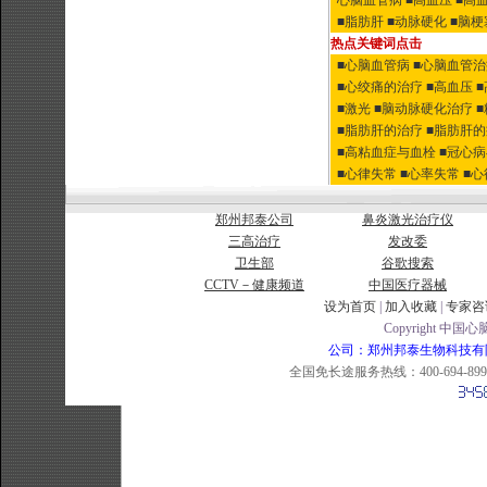
心脑血管病
■高血压
■高
■脂肪肝
■动脉硬化
■脑梗
热点关键词点击
■心脑血管病
■心脑血管
■心绞痛的治疗
■高血压
■激光
■脑动脉硬化治疗
■脂肪肝的治疗
■脂肪肝
■高粘血症与血栓
■冠心
■心律失常
■心率失常
■
郑州邦泰公司
鼻炎激光治疗仪
三高治疗
发改委
卫生部
谷歌搜索
CCTV－健康频道
中国医疗器械
设为首页
|
加入收藏
|
专家咨
Copyright 中国心脑
公司：郑州邦泰生物科技有限公司 
全国免长途服务热线：400-694-8998 