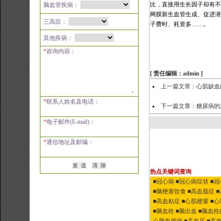
比，直接用生长因子却有不
脑血管疾病：
网膜新生血管生成、促进潜
三高症：
子费时、耗资多
……
。
其他疾病：
*
咨询内容：
[ 责任编辑：admin ]
上一篇文章：
心肌缺血的
*
联系人姓名及电话：
下一篇文章：
糖尿病的
*
电子邮件(E-mail)：
*
通信地址及邮编：
热点关键词查询
■冠心病
■冠心病症状
■
■脑梗塞饮食
■高血脂症
■高血粘症
■心肌梗塞
■
■脑血栓
■脑出血
■脑血栓