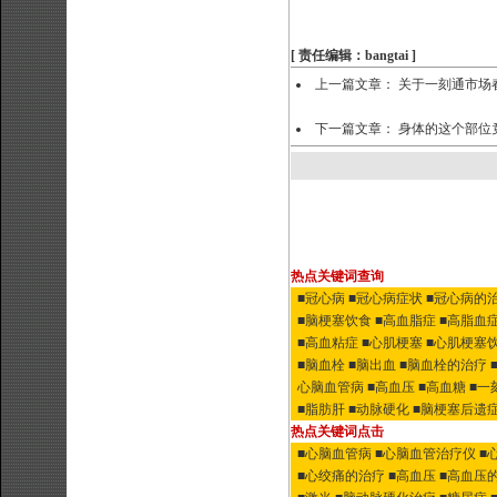
[ 责任编辑：bangtai ]
上一篇文章：
关于一刻通市场
下一篇文章：
身体的这个部位
热点关键词查询
■冠心病
■冠心病症状
■冠心病的
■脑梗塞饮食
■高血脂症
■高脂血
■高血粘症
■心肌梗塞
■心肌梗塞
■脑血栓
■脑出血
■脑血栓的治疗
心脑血管病
■高血压
■高血糖
■一
■脂肪肝
■动脉硬化
■脑梗塞后遗
热点关键词点击
■心脑血管病
■心脑血管治疗仪
■
■心绞痛的治疗
■高血压
■高血压