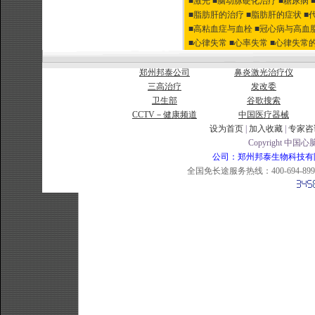
■激光
■脑动脉硬化治疗
■糖尿病
■脂肪肝的治疗
■脂肪肝的症状
■
■高粘血症与血栓
■冠心病与高血
■心律失常
■心率失常
■心律失常
郑州邦泰公司
鼻炎激光治疗仪
三高治疗
发改委
卫生部
谷歌搜索
CCTV－健康频道
中国医疗器械
设为首页
|
加入收藏
|
专家咨
Copyright 中国心脑
公司：郑州邦泰生物科技有限公司 
全国免长途服务热线：400-694-8998 