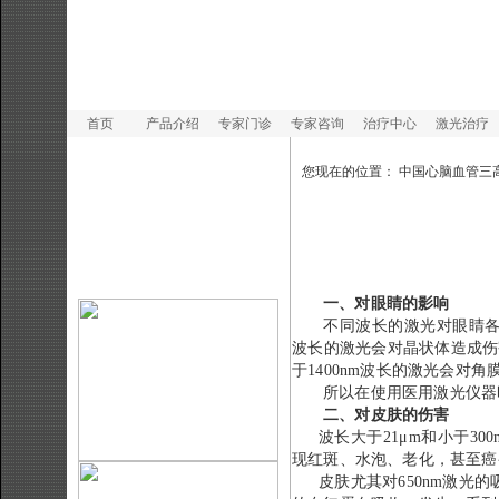
首页
产品介绍
专家门诊
专家咨询
治疗中心
激光治疗
您现在的位置：
中国心脑血管三
一、对眼睛的影响
不同波长的激光对眼睛
波长的激光会对晶状体造成伤
于
1400nm
波长的激光会对角
所以在使用医用激光仪器
二、对皮肤的伤害
波长大于
21
μ
m
和小于
300
现红斑、水泡、老化，甚至癌
皮肤尤其对
650nm
激光的