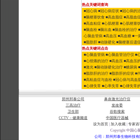
热点关键词查询
■冠心病
■冠心病症状
■冠心病的
■脑梗塞饮食
■高血脂症
■高脂血
■高血粘症
■心肌梗塞
■心肌梗塞
■脑血栓
■脑出血
■脑血栓的治疗
心脑血管病
■高血压
■高血糖
■一
■脂肪肝
■动脉硬化
■脑梗塞后遗
热点关键词点击
■心脑血管病
■心脑血管治疗仪
■
■心绞痛的治疗
■高血压
■高血压
■激光
■脑动脉硬化治疗
■糖尿病
■脂肪肝的治疗
■脂肪肝的症状
■
■高粘血症与血栓
■冠心病与高血
■心律失常
■心率失常
■心律失常
郑州邦泰公司
鼻炎激光治疗仪
三高治疗
发改委
卫生部
谷歌搜索
CCTV－健康频道
中国医疗器械
设为首页
|
加入收藏
|
专家咨
Copyright 中国心脑
公司：郑州邦泰生物科技有限公司 