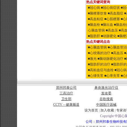
热点关键词查询
■冠心病
■冠心病症状
■
■脑梗塞饮食
■高血脂症
■高血粘症
■心肌梗塞
■
■脑血栓
■脑出血
■脑血栓
心脑血管病
■高血压
■高
■脂肪肝
■动脉硬化
■脑梗
热点关键词点击
■心脑血管病
■心脑血管
■心绞痛的治疗
■高血压
■激光
■脑动脉硬化治疗
■脂肪肝的治疗
■脂肪肝
■高粘血症与血栓
■冠心
■心律失常
■心率失常
■
郑州邦泰公司
鼻炎激光治疗仪
三高治疗
发改委
卫生部
谷歌搜索
CCTV－健康频道
中国医疗器械
设为首页
|
加入收藏
|
专家咨
Copyright 中国心脑
公司：郑州邦泰生物科技有限公司 